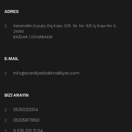
ADRES
Selahattin Eyyubi, Dış Kapı, 325. Sk. No: 9/E İç Kapı No: E,
21090
BAĞLAR / DİYARBAKIR
E-MAIL
info@stardiyarbakirnakliyat.com
BİZİ ARAYIN
05350212104
05325871950
0 535 021 21 04