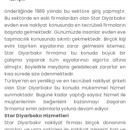
Star Diyarbakır nakliyat firması Ferit Çelik
önderliğinde 1989 yılında bu sektöre giriş yapmıştır.
Bu sektörde en eski firmalardan olan Star Diyarbakır
evden eve nakliyat konusunda en tecrübeli firmaların
başında gelmektedir. Günümüzde insanlar evden eve
taşımacılık konusunda sıkıntı çekmektedir. Birçok kişi
evini taşırken eşyalarına zarar gelmesini istemez.
Star Diyarbakır firmamız bu konuda büyük bir
çalışma yaparak tüm eşyalarınızı sigorta altına
almıştır. Böylelikle meydana gelebilecek zararlar en
kısa sürede size ödenmektedir.
Türkiye’nin en yenilikçi ve en tecrübeli nakliyat şirketi
olan Star Diyarbakır bu konuda mükemmel hizmet
sunmaktadır. Bugüne kadar yaptığı sayısız hizmet ile
müşterilerinin beğenisini kazanmayı başaran
firmamız emin adımlarla yoluna devam ediyor.
Star Diyarbakır Hizmetleri
Star Diyarbakır nakliyat firması birçok donanımlı
araçları ve usta şoförleri ile nakliyat işlerinizi hızlı ve