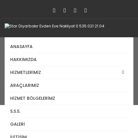
ANASAYFA
HAKKIMIZDA
Hakkımızda
HİZMETLERİMİZ
ARAÇLARIMIZ
Anasayfa
HIZMET BÖLGELERIMZ
Hakkımızda
S.S.S.
GALERİ
Hakkımızda
İLETİŞİM