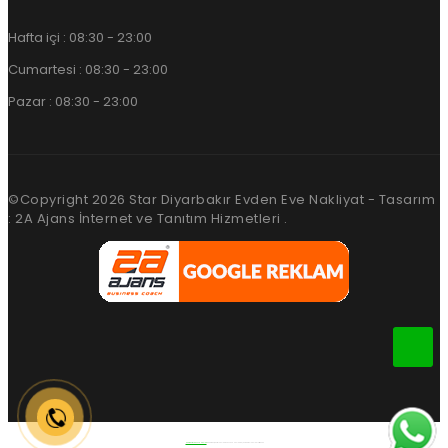
Hafta içi : 08:30 - 23:00
Cumartesi : 08:30 - 23:00
Pazar : 08:30 - 23:00
©Copyright
2026
Star Diyarbakır Evden Eve Nakliyat - Tasarım
: 2A Ajans İnternet ve Tanıtım Hizmetleri .
Diyarbakır Evden Eve Nakliyat
– Diyarbakır Şehir İçi Nakliyat, Asansörlü Nakliyat ve Şehirler Arası Nakliyat Hizmetleri