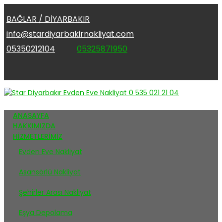
BAĞLAR / DİYARBAKIR
info@stardiyarbakirnakliyat.com
05350212104
05325871950
ANASAYFA
HAKKIMIZDA
HİZMETLERİMİZ
Evden Eve Nakliyat
Asansörlü Nakliyat
Şehirler Arası Nakliyat
Eşya Depolama