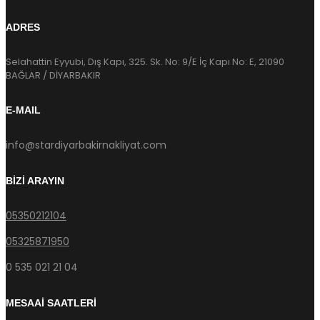
ADRES
Selahattin Eyyubi, Dış Kapı, 325. Sk. No: 9/E İç Kapı No: E, 21090
BAĞLAR / DİYARBAKIR
E-MAIL
info@stardiyarbakirnakliyat.com
BİZİ ARAYIN
05350212104
05325871950
0 535 021 21 04
MESAAİ SAATLERİ